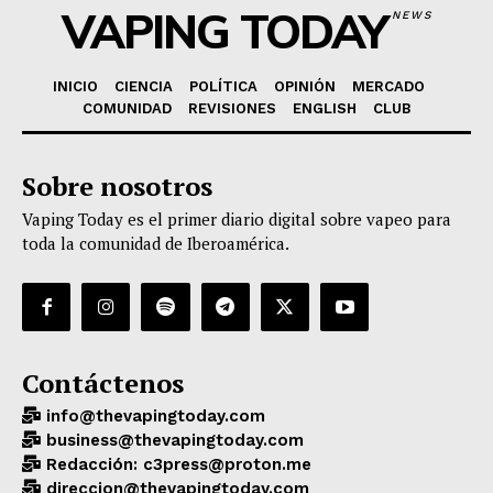
VAPING TODAY
NEWS
INICIO
CIENCIA
POLÍTICA
OPINIÓN
MERCADO
COMUNIDAD
REVISIONES
ENGLISH
CLUB
Sobre nosotros
Vaping Today es el primer diario digital sobre vapeo para
toda la comunidad de Iberoamérica.
Contáctenos
info@thevapingtoday.com
business@thevapingtoday.com
Redacción: c3press@proton.me
direccion@thevapingtoday.com