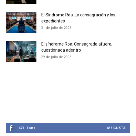
No te pierdas de las
El Síndrome Roa: La consagración y los
expedientes
últimas noticias
31 de julio de 2026
Suscríbete a nuestro boletín diario y
El síndrome Roa: Consagrada afuera,
recibe todas las noticias del vapeo y la
cuestionada adentro
reducción de daños en tu correo
29 de julio de 2026
electrónico.
Subscribe to our daily clipping and
receive all the news of vaping and
tobacco harm reduction in your email.
SUBSCRIBIRSE
677
Fans
ME GUSTA