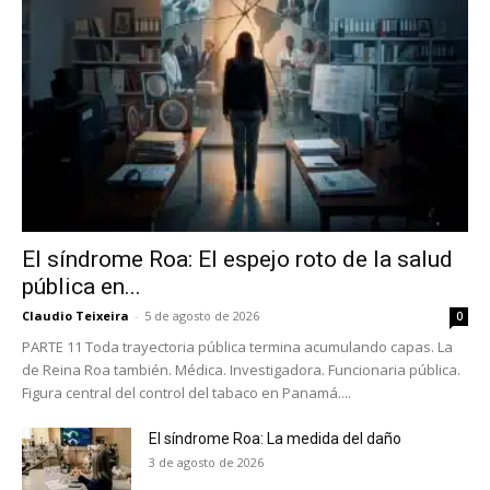
El síndrome Roa: El espejo roto de la salud
pública en...
Claudio Teixeira
-
5 de agosto de 2026
0
PARTE 11 Toda trayectoria pública termina acumulando capas. La
de Reina Roa también. Médica. Investigadora. Funcionaria pública.
Figura central del control del tabaco en Panamá....
El síndrome Roa: La medida del daño
3 de agosto de 2026