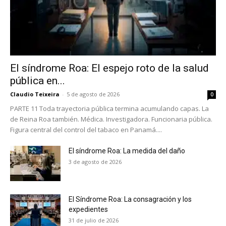
El síndrome Roa: El espejo roto de la salud
pública en...
Claudio Teixeira
-
5 de agosto de 2026
0
PARTE 11 Toda trayectoria pública termina acumulando capas. La
de Reina Roa también. Médica. Investigadora. Funcionaria pública.
Figura central del control del tabaco en Panamá....
El síndrome Roa: La medida del daño
3 de agosto de 2026
El Síndrome Roa: La consagración y los
expedientes
31 de julio de 2026