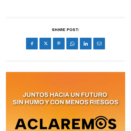
SHARE POST:
No te pierdas de las
últimas noticias
Suscríbete a nuestro boletín diario y
recibe todas las noticias del vapeo y la
reducción de daños en tu correo
electrónico.
Subscribe to our daily clipping and
receive all the news of vaping and
tobacco harm reduction in your email.
SUBSCRIBIRSE