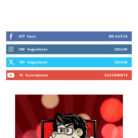
recibe todas las noticias del vapeo y la
reducción de daños en tu correo
electrónico.
Subscribe to our daily clipping and
receive all the news of vaping and
677
Fans
ME GUSTA
tobacco harm reduction in your email.
590
Seguidores
SEGUIR
SUBSCRIBIRSE
747
Seguidores
SEGUIR
74
Suscriptores
SUSCRIBIRTE