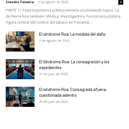
Claudio Teixeira
-
5 de agosto de 2026
0
PARTE 11 Toda trayectoria pública termina acumulando capas. La
de Reina Roa también. Médica. Investigadora. Funcionaria pública.
Figura central del control del tabaco en Panamá....
El síndrome Roa: La medida del daño
3 de agosto de 2026
El Síndrome Roa: La consagración y los
expedientes
31 de julio de 2026
El síndrome Roa: Consagrada afuera,
cuestionada adentro
29 de julio de 2026
No te pierdas de las
últimas noticias
Suscríbete a nuestro boletín diario y