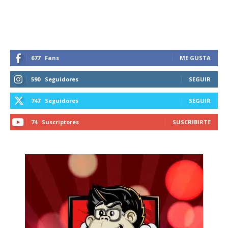
reducción de daños en tu correo
electrónico.
Subscribe to our daily clipping and
receive all the news of vaping and
677
Fans
ME GUSTA
tobacco harm reduction in your email.
590
Seguidores
SEGUIR
SUBSCRIBIRSE
747
Seguidores
SEGUIR
74
Suscriptores
SUSCRIBIRTE