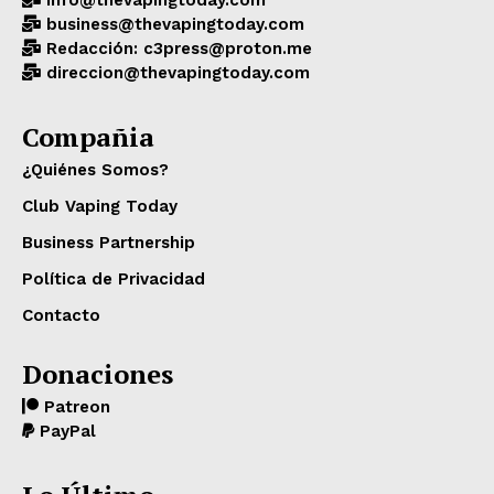
info@thevapingtoday.com
business@thevapingtoday.com
Redacción: c3press@proton.me
direccion@thevapingtoday.com
Compañia
¿Quiénes Somos?
Club Vaping Today
Business Partnership
Política de Privacidad
Contacto
Donaciones
Patreon
PayPal