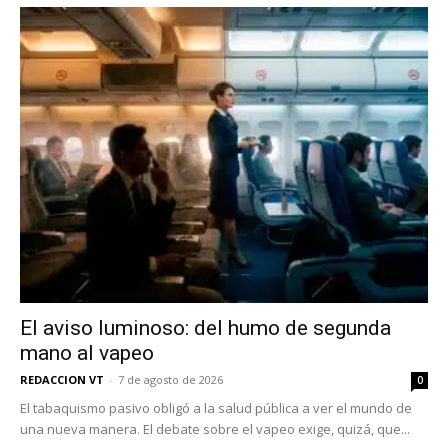
No te pierdas de las
El aviso luminoso: del humo de segunda
últimas noticias
mano al vapeo
REDACCION VT
-
7 de agosto de 2026
0
Suscríbete a nuestro boletín diario y
El tabaquismo pasivo obligó a la salud pública a ver el mundo de
recibe todas las noticias del vapeo y la
una nueva manera. El debate sobre el vapeo exige, quizá, que...
reducción de daños en tu correo