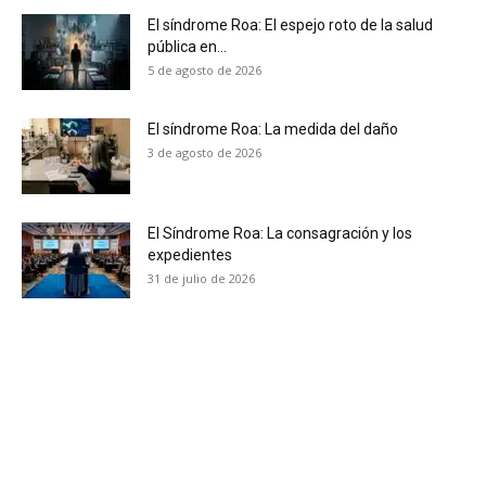
electrónico.
El síndrome Roa: El espejo roto de la salud
pública en...
Subscribe to our daily clipping and
5 de agosto de 2026
receive all the news of vaping and
tobacco harm reduction in your email.
El síndrome Roa: La medida del daño
3 de agosto de 2026
SUBSCRIBIRSE
El Síndrome Roa: La consagración y los
expedientes
31 de julio de 2026