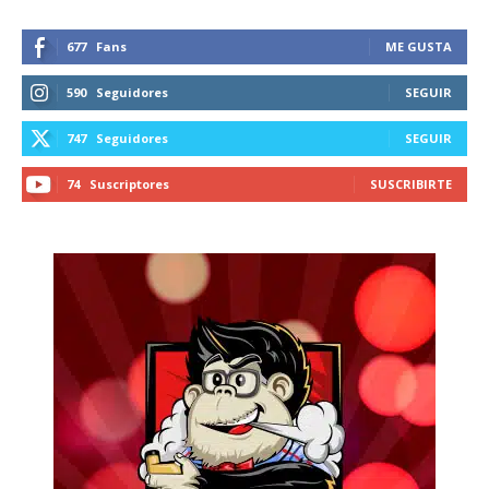
677
Fans
ME GUSTA
590
Seguidores
SEGUIR
747
Seguidores
SEGUIR
74
Suscriptores
SUSCRIBIRTE