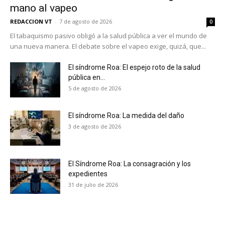
mano al vapeo
REDACCION VT
-
7 de agosto de 2026
0
El tabaquismo pasivo obligó a la salud pública a ver el mundo de
una nueva manera. El debate sobre el vapeo exige, quizá, que...
El síndrome Roa: El espejo roto de la salud
pública en...
5 de agosto de 2026
El síndrome Roa: La medida del daño
3 de agosto de 2026
El Síndrome Roa: La consagración y los
expedientes
No te pierdas de las
31 de julio de 2026
últimas noticias
Suscríbete a nuestro boletín diario y