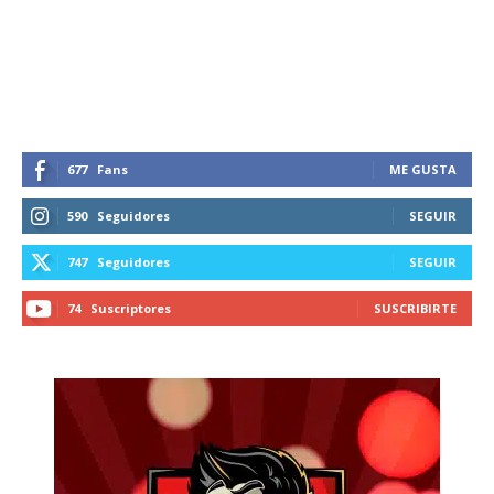
recibe todas las noticias del vapeo y la
reducción de daños en tu correo
electrónico.
Subscribe to our daily clipping and
receive all the news of vaping and
tobacco harm reduction in your email.
677
Fans
ME GUSTA
590
Seguidores
SEGUIR
SUBSCRIBIRSE
747
Seguidores
SEGUIR
74
Suscriptores
SUSCRIBIRTE