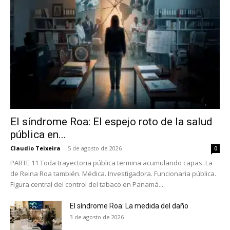
El síndrome Roa: El espejo roto de la salud
pública en...
Claudio Teixeira
-
5 de agosto de 2026
0
PARTE 11 Toda trayectoria pública termina acumulando capas. La
de Reina Roa también. Médica. Investigadora. Funcionaria pública.
Figura central del control del tabaco en Panamá....
El síndrome Roa: La medida del daño
3 de agosto de 2026