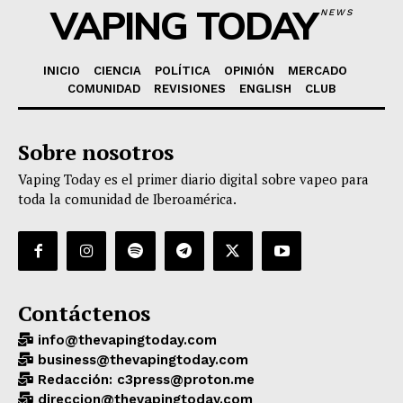
VAPING TODAY
NEWS
INICIO
CIENCIA
POLÍTICA
OPINIÓN
MERCADO
COMUNIDAD
REVISIONES
ENGLISH
CLUB
Sobre nosotros
Vaping Today es el primer diario digital sobre vapeo para
toda la comunidad de Iberoamérica.
Contáctenos
info@thevapingtoday.com
business@thevapingtoday.com
Redacción: c3press@proton.me
direccion@thevapingtoday.com