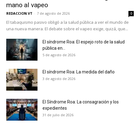
mano al vapeo
REDACCION VT
-
7 de agosto de 2026
0
El tabaquismo pasivo obligó a la salud pública a ver el mundo de
una nueva manera. El debate sobre el vapeo exige, quizá, que...
El síndrome Roa: El espejo roto de la salud
pública en...
5 de agosto de 2026
El síndrome Roa: La medida del daño
3 de agosto de 2026
El Síndrome Roa: La consagración y los
expedientes
No te pierdas de las
31 de julio de 2026
últimas noticias
Suscríbete a nuestro boletín diario y