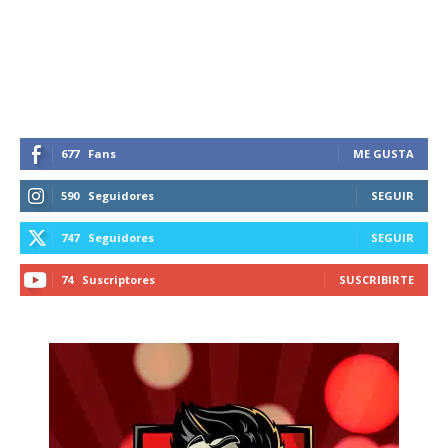
recibe todas las noticias del vapeo y la
reducción de daños en tu correo
electrónico.
Subscribe to our daily clipping and
receive all the news of vaping and
tobacco harm reduction in your email.
677
Fans
ME GUSTA
590
Seguidores
SEGUIR
SUBSCRIBIRSE
747
Seguidores
SEGUIR
74
Suscriptores
SUSCRIBIRTE