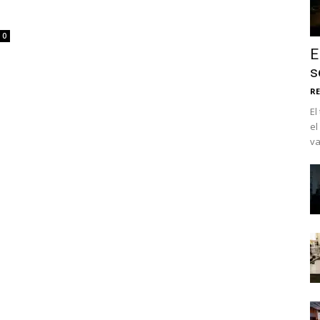
0
E
s
RE
El
el
va
No te pierdas de l
noticias
Suscríbete a nuestro boletín di
noticias del vapeo y la reducc
electrónico.
Subscribe to our daily clipping