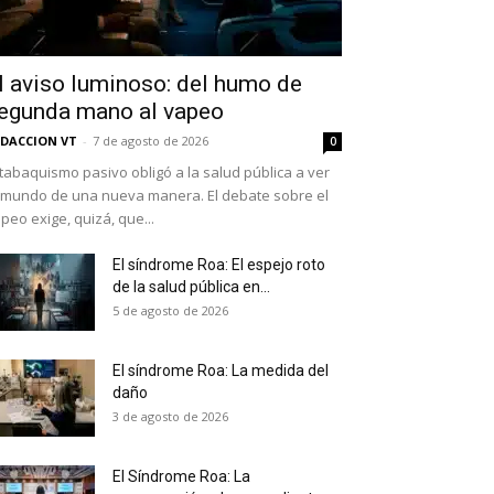
l aviso luminoso: del humo de
egunda mano al vapeo
DACCION VT
-
7 de agosto de 2026
0
 tabaquismo pasivo obligó a la salud pública a ver
 mundo de una nueva manera. El debate sobre el
peo exige, quizá, que...
El síndrome Roa: El espejo roto
de la salud pública en...
as últimas
5 de agosto de 2026
El síndrome Roa: La medida del
daño
ario y recibe todas las
3 de agosto de 2026
ión de daños en tu correo
El Síndrome Roa: La
 and receive all the news