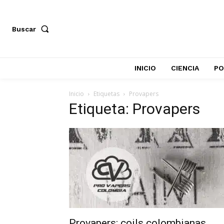
Buscar
INICIO
CIENCIA
PO
Inicio
Etiquetas
Provapers
Etiqueta: Provapers
Provapers: coils colombianas