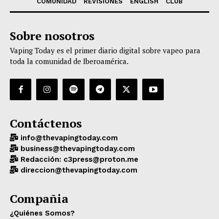
COMUNIDAD
REVISIONES
ENGLISH
CLUB
Sobre nosotros
Vaping Today es el primer diario digital sobre vapeo para
toda la comunidad de Iberoamérica.
Contáctenos
info@thevapingtoday.com
business@thevapingtoday.com
Redacción: c3press@proton.me
direccion@thevapingtoday.com
Compañia
¿Quiénes Somos?