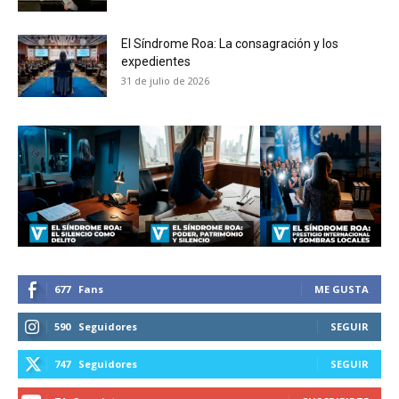
El Síndrome Roa: La consagración y los
expedientes
31 de julio de 2026
677
Fans
ME GUSTA
590
Seguidores
SEGUIR
747
Seguidores
SEGUIR