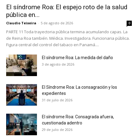
El síndrome Roa: El espejo roto de la salud
pública en...
Claudio Teixeira
-
5 de agosto de 2026
0
PARTE 11 Toda trayectoria pública termina acumulando capas. La
de Reina Roa también. Médica. Investigadora. Funcionaria pública.
Figura central del control del tabaco en Panamá....
El síndrome Roa: La medida del daño
3 de agosto de 2026
El Síndrome Roa: La consagración y los
expedientes
31 de julio de 2026
El síndrome Roa: Consagrada afuera,
No te pierdas de las
cuestionada adentro
últimas noticias
29 de julio de 2026