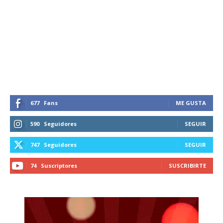
Suscríbete a nuestro boletín diario y
recibe todas las noticias del vapeo y la
reducción de daños en tu correo
electrónico.
Subscribe to our daily clipping and
receive all the news of vaping and
tobacco harm reduction in your email.
677
Fans
ME GUSTA
SUBSCRIBIRSE
590
Seguidores
SEGUIR
747
Seguidores
SEGUIR
74
Suscriptores
SUSCRIBIRTE