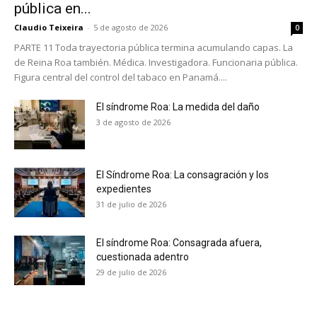
pública en...
Claudio Teixeira
-
5 de agosto de 2026
0
PARTE 11 Toda trayectoria pública termina acumulando capas. La
de Reina Roa también. Médica. Investigadora. Funcionaria pública.
Figura central del control del tabaco en Panamá....
El síndrome Roa: La medida del daño
3 de agosto de 2026
El Síndrome Roa: La consagración y los
expedientes
31 de julio de 2026
El síndrome Roa: Consagrada afuera,
cuestionada adentro
No te pierdas de las
29 de julio de 2026
últimas noticias