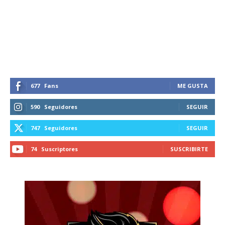
Suscríbete a nuestro boletín diario y
recibe todas las noticias del vapeo y la
reducción de daños en tu correo
electrónico.
Subscribe to our daily clipping and
receive all the news of vaping and
tobacco harm reduction in your email.
677
Fans
ME GUSTA
SUBSCRIBIRSE
590
Seguidores
SEGUIR
747
Seguidores
SEGUIR
74
Suscriptores
SUSCRIBIRTE