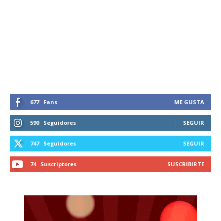
Suscríbete a nuestro boletín diario y
recibe todas las noticias del vapeo y la
reducción de daños en tu correo
electrónico.
Subscribe to our daily clipping and
receive all the news of vaping and
tobacco harm reduction in your email.
677
Fans
ME GUSTA
SUBSCRIBIRSE
590
Seguidores
SEGUIR
747
Seguidores
SEGUIR
74
Suscriptores
SUSCRIBIRTE