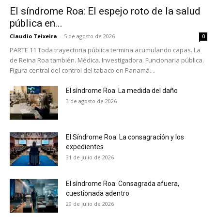
El síndrome Roa: El espejo roto de la salud
pública en...
Claudio Teixeira
-
5 de agosto de 2026
0
PARTE 11 Toda trayectoria pública termina acumulando capas. La
de Reina Roa también. Médica. Investigadora. Funcionaria pública.
Figura central del control del tabaco en Panamá....
El síndrome Roa: La medida del daño
3 de agosto de 2026
El Síndrome Roa: La consagración y los
expedientes
31 de julio de 2026
El síndrome Roa: Consagrada afuera,
No te pierdas de las
cuestionada adentro
últimas noticias
29 de julio de 2026