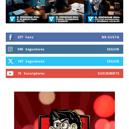
recibe todas las noticias del vapeo y la
reducción de daños en tu correo
electrónico.
Subscribe to our daily clipping and
receive all the news of vaping and
677
Fans
ME GUSTA
tobacco harm reduction in your email.
590
Seguidores
SEGUIR
SUBSCRIBIRSE
747
Seguidores
SEGUIR
74
Suscriptores
SUSCRIBIRTE