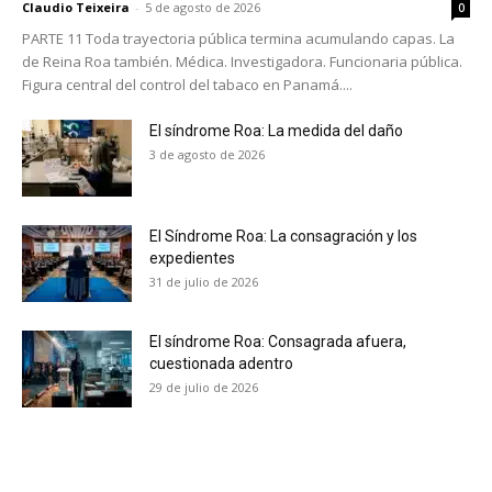
Claudio Teixeira
-
5 de agosto de 2026
0
PARTE 11 Toda trayectoria pública termina acumulando capas. La
de Reina Roa también. Médica. Investigadora. Funcionaria pública.
Figura central del control del tabaco en Panamá....
El síndrome Roa: La medida del daño
3 de agosto de 2026
El Síndrome Roa: La consagración y los
expedientes
31 de julio de 2026
El síndrome Roa: Consagrada afuera,
cuestionada adentro
29 de julio de 2026
No te pierdas de las
últimas noticias
Suscríbete a nuestro boletín diario y