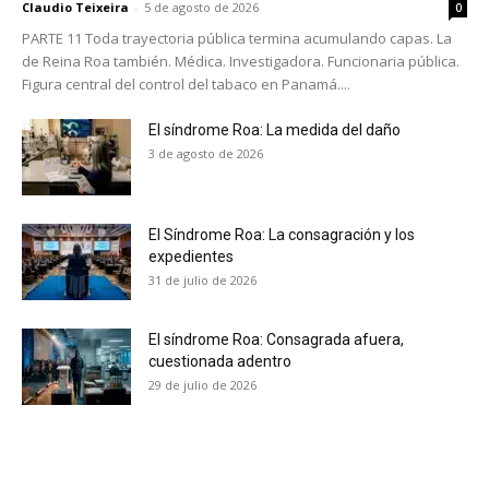
Claudio Teixeira
-
5 de agosto de 2026
0
PARTE 11 Toda trayectoria pública termina acumulando capas. La
de Reina Roa también. Médica. Investigadora. Funcionaria pública.
Figura central del control del tabaco en Panamá....
El síndrome Roa: La medida del daño
3 de agosto de 2026
El Síndrome Roa: La consagración y los
expedientes
31 de julio de 2026
El síndrome Roa: Consagrada afuera,
cuestionada adentro
29 de julio de 2026
No te pierdas de las
últimas noticias
Suscríbete a nuestro boletín diario y