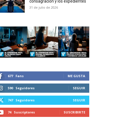
consagración y los expedientes
duction in your email.
31 de julio de 2026
SUBSCRIBIRSE
677
Fans
ME GUSTA
590
Seguidores
SEGUIR
747
Seguidores
SEGUIR
74
Suscriptores
SUSCRIBIRTE