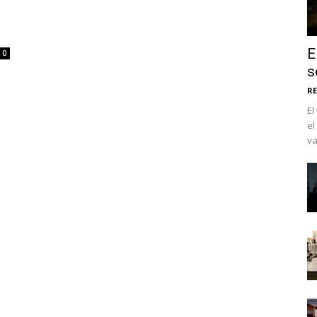
E
0
s
RE
El
el
va
No te pierdas de l
noticias
Suscríbete a nuestro boletín di
noticias del vapeo y la reducc
electrónico.
Subscribe to our daily clipping