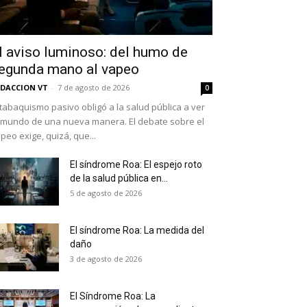
l aviso luminoso: del humo de
egunda mano al vapeo
DACCION VT
-
7 de agosto de 2026
0
 tabaquismo pasivo obligó a la salud pública a ver
 mundo de una nueva manera. El debate sobre el
peo exige, quizá, que...
El síndrome Roa: El espejo roto
de la salud pública en...
as últimas
5 de agosto de 2026
El síndrome Roa: La medida del
daño
ario y recibe todas las
3 de agosto de 2026
ión de daños en tu correo
El Síndrome Roa: La
 and receive all the news