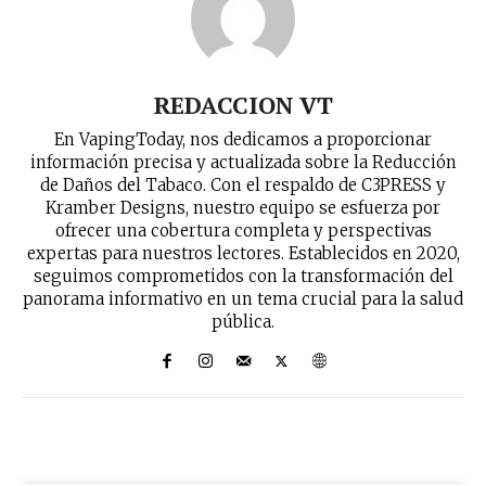
REDACCION VT
No te pierdas de las
En VapingToday, nos dedicamos a proporcionar
últimas noticias
información precisa y actualizada sobre la Reducción
de Daños del Tabaco. Con el respaldo de C3PRESS y
Kramber Designs, nuestro equipo se esfuerza por
Suscríbete a nuestro boletín diario y
ofrecer una cobertura completa y perspectivas
recibe todas las noticias del vapeo y la
expertas para nuestros lectores. Establecidos en 2020,
reducción de daños en tu correo
seguimos comprometidos con la transformación del
electrónico.
panorama informativo en un tema crucial para la salud
pública.
Subscribe to our daily clipping and
receive all the news of vaping and
tobacco harm reduction in your email.
SUBSCRIBIRSE