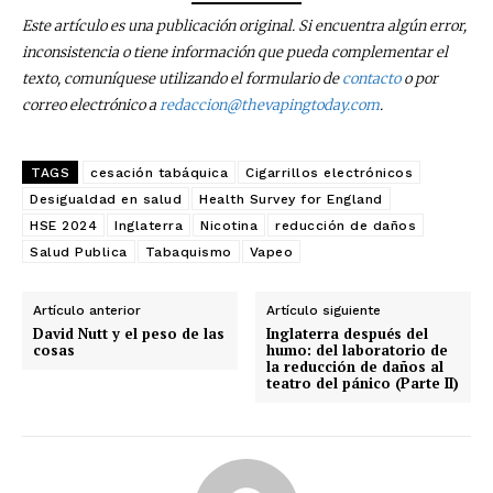
Este artículo es una publicación original. Si encuentra algún error,
inconsistencia o tiene información que pueda complementar el
texto, comuníquese utilizando el formulario de
contacto
o por
correo electrónico a
redaccion@thevapingtoday.com
.
TAGS
cesación tabáquica
Cigarrillos electrónicos
Desigualdad en salud
Health Survey for England
HSE 2024
Inglaterra
Nicotina
reducción de daños
Salud Publica
Tabaquismo
Vapeo
Artículo anterior
Artículo siguiente
David Nutt y el peso de las
Inglaterra después del
cosas
humo: del laboratorio de
la reducción de daños al
teatro del pánico (Parte II)