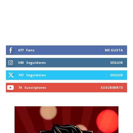
677
Fans
ME GUSTA
590
Seguidores
SEGUIR
747
Seguidores
SEGUIR
74
Suscriptores
SUSCRIBIRTE