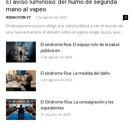
El aviso luminoso: del humo de segunda
Suscríbete a nuestro boletín diario y
recibe todas las noticias del vapeo y la
mano al vapeo
reducción de daños en tu correo
REDACCION VT
-
7 de agosto de 2026
0
electrónico.
El tabaquismo pasivo obligó a la salud pública a ver el mundo de
una nueva manera. El debate sobre el vapeo exige, quizá, que...
Subscribe to our daily clipping and
receive all the news of vaping and
El síndrome Roa: El espejo roto de la salud
tobacco harm reduction in your email.
pública en...
5 de agosto de 2026
SUBSCRIBIRSE
El síndrome Roa: La medida del daño
3 de agosto de 2026
El Síndrome Roa: La consagración y los
expedientes
31 de julio de 2026