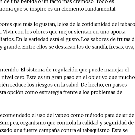
ón de una bebida o un tacto más cremoso. Todo es
l aroma que se inspire es un elemento fundamental.
ores que más le gustan, lejos de la cotidianidad del tabaco
. Vivir con los olores que mejor sientan en uno aporta
iarios. En la variedad está el gusto. Los sabores de frutas 
grande. Entre ellos se destacan los de sandía, fresas, uva,
ontenido. El sistema de regulación que puede manejar el
nivel cero. Este es un gran paso en el objetivo que much
én reduce los riesgos en la salud. De hecho, en países
ta opción como estrategia frente a los problemas de
n recomendado el uso del vapeo como método para dejar de
Europea, organismo que controla la calidad y seguridad de
anzado una fuerte campaña contra el tabaquismo. Esta se