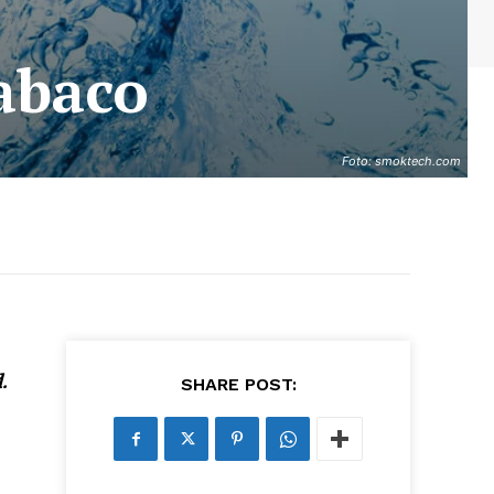
tabaco
Foto: smoktech.com
.
SHARE POST: