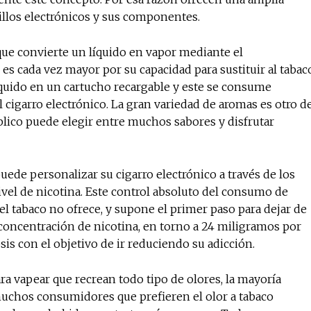
rillos electrónicos y sus componentes.
o que convierte un líquido en vapor mediante el
No te pierdas de l
es cada vez mayor por su capacidad para sustituir al tabac
noticias
líquido en un cartucho recargable y este se consume
 cigarro electrónico. La gran variedad de aromas es otro d
blico puede elegir entre muchos sabores y disfrutar
Suscríbete a nuestro boletín di
noticias del vapeo y la reducc
electrónico.
uede personalizar su cigarro electrónico a través de los
Subscribe to our daily clipping
nivel de nicotina. Este control absoluto del consumo de
of vaping and tobacco harm re
el tabaco no ofrece, y supone el primer paso para dejar de
oncentración de nicotina, en torno a 24 miligramos por
osis con el objetivo de ir reduciendo su adicción.
ra vapear que recrean todo tipo de olores, la mayoría
 muchos consumidores que prefieren el olor a tabaco