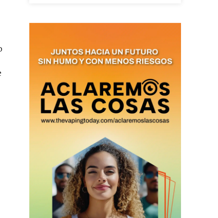
as últimas
o
e
ario y recibe todas las
ión de daños en tu correo
 and receive all the news
duction in your email.
SUBSCRIBIRSE