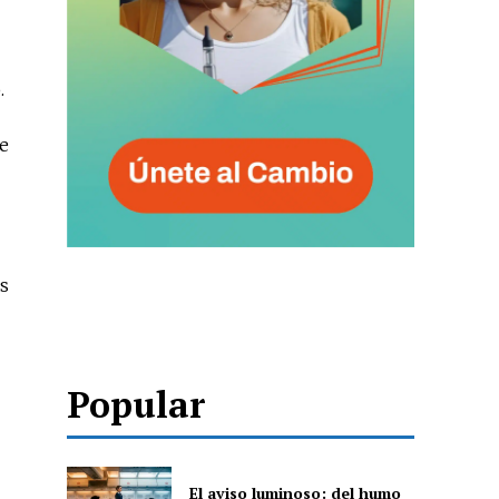
.
de
os
Popular
El aviso luminoso: del humo