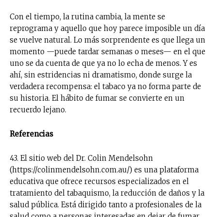
Con el tiempo, la rutina cambia, la mente se
reprograma y aquello que hoy parece imposible un día
se vuelve natural. Lo más sorprendente es que llega un
momento —puede tardar semanas o meses— en el que
uno se da cuenta de que ya no lo echa de menos. Y es
ahí, sin estridencias ni dramatismo, donde surge la
verdadera recompensa: el tabaco ya no forma parte de
su historia. El hábito de fumar se convierte en un
recuerdo lejano.
Referencias
No te pierdas de las
43. El sitio web del Dr. Colin Mendelsohn
últimas noticias
(https://colinmendelsohn.com.au/) es una plataforma
educativa que ofrece recursos especializados en el
tratamiento del tabaquismo, la reducción de daños y la
Suscríbete a nuestro boletín diario y
salud pública. Está dirigido tanto a profesionales de la
recibe todas las noticias del vapeo y la
reducción de daños en tu correo
salud como a personas interesadas en dejar de fumar,