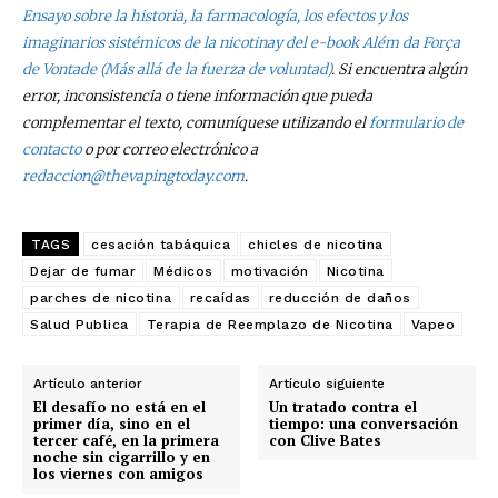
Ensayo sobre la historia, la farmacología, los efectos y los
imaginarios sistémicos de la nicotina
y del e-book
Além da Força
de Vontade (Más allá de la fuerza de voluntad)
. Si encuentra algún
error, inconsistencia o tiene información que pueda
complementar el texto, comuníquese utilizando el
formulario de
contacto
o por correo electrónico a
redaccion@thevapingtoday.com
.
TAGS
cesación tabáquica
chicles de nicotina
Dejar de fumar
Médicos
motivación
Nicotina
parches de nicotina
recaídas
reducción de daños
Salud Publica
Terapia de Reemplazo de Nicotina
Vapeo
Artículo anterior
Artículo siguiente
El desafío no está en el
Un tratado contra el
primer día, sino en el
tiempo: una conversación
tercer café, en la primera
con Clive Bates
noche sin cigarrillo y en
los viernes con amigos