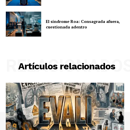
El síndrome Roa: Consagrada afuera,
cuestionada adentro
RELACIONADO
Artículos relacionados