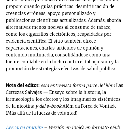
electrónico.
proporcionando guías prácticas, desmitificación de
creencias erróneas, apoyo personalizado y
Subscribe to our daily clipping and
publicaciones científicas actualizadas. Además, aborda
receive all the news of vaping and
alternativas menos nocivas al consumo de tabaco,
tobacco harm reduction in your email.
como los cigarrillos electrónicos, respaldadas por
evidencia científica. El sitio también ofrece
SUBSCRIBIRSE
capacitaciones, charlas, artículos de opinión y
contenido multimedia, consolidándose como una
fuente confiable en la lucha contra el tabaquismo y la
promoción de estrategias efectivas de salud pública.
Nota del editor:
esta entrevista forma parte del libro
Las
Certezas Salvajes — Ensayo sobre la historia, la
farmacología, los efectos y los imaginarios sistémicos
de la nicotina
y del e-book
Além da Força de Vontade
(Más allá de la fuerza de voluntad)
.
Descarga gratuita
– Versión en inglés en formato ePub.