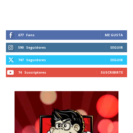
recibe todas las noticias del vapeo y la
reducción de daños en tu correo
electrónico.
Subscribe to our daily clipping and
receive all the news of vaping and
677
Fans
ME GUSTA
tobacco harm reduction in your email.
590
Seguidores
SEGUIR
SUBSCRIBIRSE
747
Seguidores
SEGUIR
74
Suscriptores
SUSCRIBIRTE