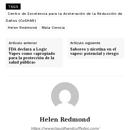
TAGS
Centro de Excelencia para la Aceleración de la Reducción de
Daños (CoEHAR)
Helen Redmond
Mala Ciencia
Artículo anterior
Artículo siguiente
FDA declara a Logic
Sabores y nicotina en el
Vapes como «apropiado
vapeo: potencial y riesgo
para la protección de la
salud pública»
No te pierdas de las
últimas noticias
Suscríbete a nuestro boletín diario y
recibe todas las noticias del vapeo y la
Helen Redmond
reducción de daños en tu correo
electrónico.
https://www.liquidhandcuffsdoc.com/