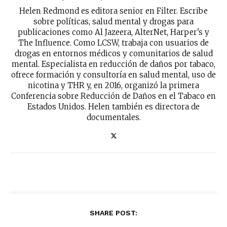
Helen Redmond es editora senior en Filter. Escribe
Subscribe to our daily clipping and
sobre políticas, salud mental y drogas para
receive all the news of vaping and
publicaciones como Al Jazeera, AlterNet, Harper's y
tobacco harm reduction in your email.
The Influence. Como LCSW, trabaja con usuarios de
drogas en entornos médicos y comunitarios de salud
mental. Especialista en reducción de daños por tabaco,
SUBSCRIBIRSE
ofrece formación y consultoría en salud mental, uso de
nicotina y THR y, en 2016, organizó la primera
Conferencia sobre Reducción de Daños en el Tabaco en
Estados Unidos. Helen también es directora de
documentales.
SHARE POST: