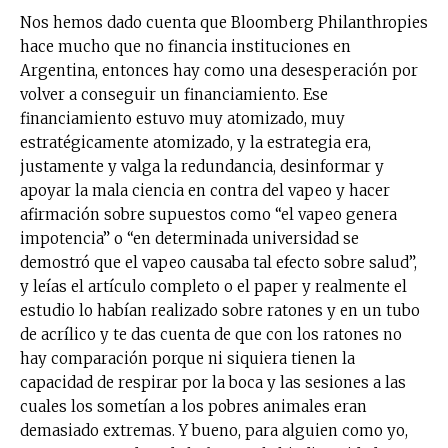
Nos hemos dado cuenta que Bloomberg Philanthropies
No te pierdas de las
hace mucho que no financia instituciones en
Argentina, entonces hay como una desesperación por
últimas noticias
volver a conseguir un financiamiento. Ese
financiamiento estuvo muy atomizado, muy
Suscríbete a nuestro boletín diario y
estratégicamente atomizado, y la estrategia era,
recibe todas las noticias del vapeo y la
reducción de daños en tu correo
justamente y valga la redundancia, desinformar y
electrónico.
apoyar la mala ciencia en contra del vapeo y hacer
afirmación sobre supuestos como “el vapeo genera
Subscribe to our daily clipping and
impotencia” o “en determinada universidad se
receive all the news of vaping and
demostró que el vapeo causaba tal efecto sobre salud”,
tobacco harm reduction in your email.
y leías el artículo completo o el paper y realmente el
estudio lo habían realizado sobre ratones y en un tubo
SUBSCRIBIRSE
de acrílico y te das cuenta de que con los ratones no
hay comparación porque ni siquiera tienen la
capacidad de respirar por la boca y las sesiones a las
cuales los sometían a los pobres animales eran
demasiado extremas. Y bueno, para alguien como yo,