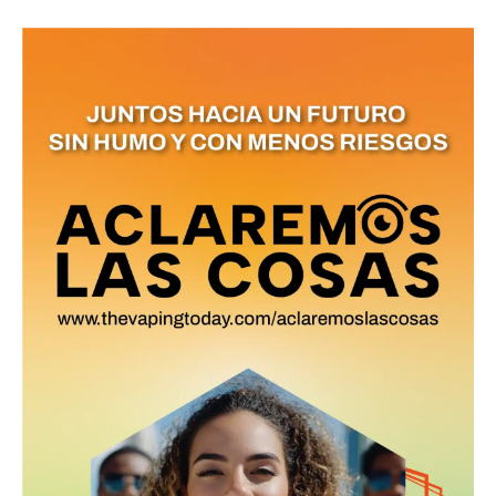
No te pierdas de las
últimas noticias
Suscríbete a nuestro boletín diario y
recibe todas las noticias del vapeo y la
reducción de daños en tu correo
electrónico.
Subscribe to our daily clipping and
receive all the news of vaping and
tobacco harm reduction in your email.
SUBSCRIBIRSE