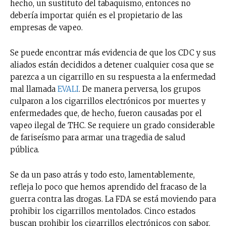
hecho, un sustituto del tabaquismo, entonces no
debería importar quién es el propietario de las
empresas de vapeo.
Se puede encontrar más evidencia de que los CDC y sus
aliados están decididos a detener cualquier cosa que se
No te pierdas de las
parezca a un cigarrillo en su respuesta a la enfermedad
últimas noticias
mal llamada
EVALI
. De manera perversa, los grupos
culparon a los cigarrillos electrónicos por muertes y
Suscríbete a nuestro boletín diario y
enfermedades que, de hecho, fueron causadas por el
recibe todas las noticias del vapeo y la
vapeo ilegal de THC. Se requiere un grado considerable
reducción de daños en tu correo
de fariseísmo para armar una tragedia de salud
electrónico.
pública.
Subscribe to our daily clipping and
Se da un paso atrás y todo esto, lamentablemente,
receive all the news of vaping and
tobacco harm reduction in your email.
refleja lo poco que hemos aprendido del fracaso de la
guerra contra las drogas. La FDA se está moviendo para
prohibir los cigarrillos mentolados. Cinco estados
SUBSCRIBIRSE
buscan prohibir los cigarrillos electrónicos con sabor.