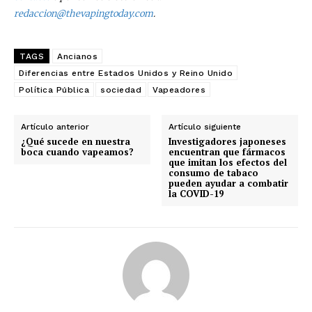
No te pierdas de las
redaccion@thevapingtoday.com
.
últimas noticias
TAGS
Ancianos
Suscríbete a nuestro boletín diario y
Diferencias entre Estados Unidos y Reino Unido
recibe todas las noticias del vapeo y la
Política Pública
sociedad
Vapeadores
reducción de daños en tu correo
electrónico.
Artículo anterior
Artículo siguiente
¿Qué sucede en nuestra
Investigadores japoneses
Subscribe to our daily clipping and
boca cuando vapeamos?
encuentran que fármacos
receive all the news of vaping and
que imitan los efectos del
tobacco harm reduction in your email.
consumo de tabaco
pueden ayudar a combatir
la COVID-19
SUBSCRIBIRSE