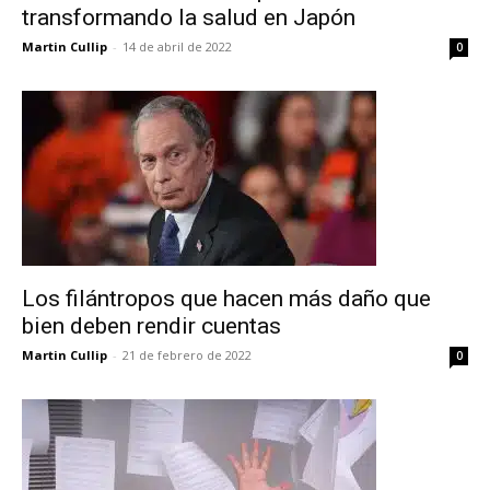
transformando la salud en Japón
Martin Cullip
-
14 de abril de 2022
0
No te pierdas de las
últimas noticias
Suscríbete a nuestro boletín diario y
recibe todas las noticias del vapeo y la
reducción de daños en tu correo
electrónico.
Subscribe to our daily clipping and
receive all the news of vaping and
Los filántropos que hacen más daño que
tobacco harm reduction in your email.
bien deben rendir cuentas
Martin Cullip
-
21 de febrero de 2022
0
SUBSCRIBIRSE