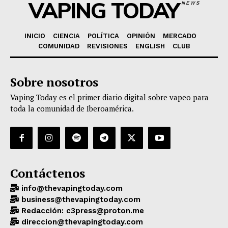
VAPING TODAY
NEWS
INICIO
CIENCIA
POLÍTICA
OPINIÓN
MERCADO
COMUNIDAD
REVISIONES
ENGLISH
CLUB
Sobre nosotros
Vaping Today es el primer diario digital sobre vapeo para
toda la comunidad de Iberoamérica.
Contáctenos
info@thevapingtoday.com
business@thevapingtoday.com
Redacción: c3press@proton.me
direccion@thevapingtoday.com