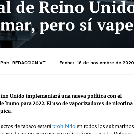
al de Reino Unido
umar, pero sí vape
Por:
REDACCION VT
Fecha:
16 de noviembre de 2020
No te pierdas de l
noticias
Suscríbete a nuestro boletín di
Reino Unido implementará una nueva política con el
noticias del vapeo y la reducc
e de humo para 2022. El uso de vaporizadores de nicotina
electrónico.
quica.
Subscribe to our daily clipping
of vaping and tobacco harm re
ductos de tabaco estará
prohibido
en todos los submarinos
r paso de un proceso que se realizará por fases. La Defensa