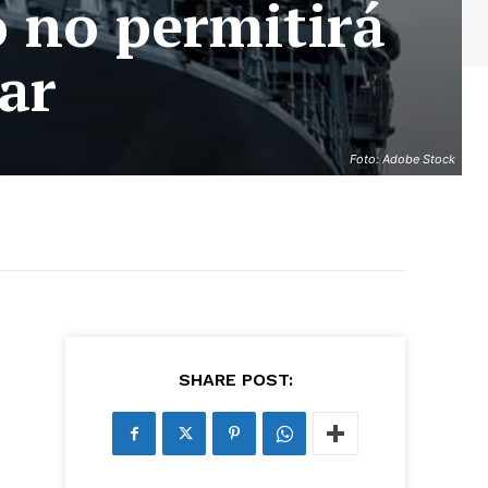
 no permitirá
ar
Foto: Adobe Stock
as últimas
ario y recibe todas las
ión de daños en tu correo
SHARE POST:
 and receive all the news
duction in your email.