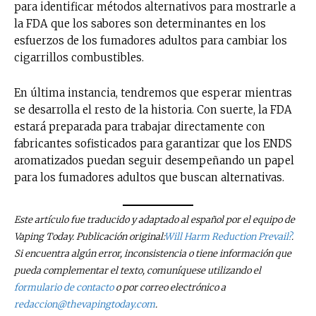
para identificar métodos alternativos para mostrarle a
últimas noticias
la FDA que los sabores son determinantes en los
esfuerzos de los fumadores adultos para cambiar los
Suscríbete a nuestro boletín diario y
cigarrillos combustibles.
recibe todas las noticias del vapeo y la
reducción de daños en tu correo
electrónico.
En última instancia, tendremos que esperar mientras
se desarrolla el resto de la historia. Con suerte, la FDA
Subscribe to our daily clipping and
estará preparada para trabajar directamente con
receive all the news of vaping and
fabricantes sofisticados para garantizar que los ENDS
tobacco harm reduction in your email.
aromatizados puedan seguir desempeñando un papel
para los fumadores adultos que buscan alternativas.
SUBSCRIBIRSE
Este artículo fue traducido y adaptado al español por el equipo de
Vaping Today. Publicación original:
Will Harm Reduction Prevail?
.
Si encuentra algún error, inconsistencia o tiene información que
pueda complementar el texto, comuníquese utilizando el
formulario de contacto
o por correo electrónico a
redaccion@thevapingtoday.com
.