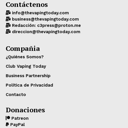
Contáctenos
info@thevapingtoday.com
business@thevapingtoday.com
Redacción: c3press@proton.me
direccion@thevapingtoday.com
Compañia
¿Quiénes Somos?
Club Vaping Today
Business Partnership
Política de Privacidad
Contacto
Donaciones
Patreon
PayPal