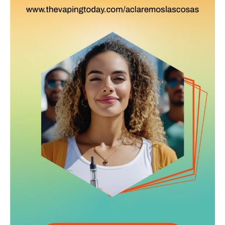
No te pierdas de las
últimas noticias
Suscríbete a nuestro boletín diario y
recibe todas las noticias del vapeo y la
reducción de daños en tu correo
electrónico.
Subscribe to our daily clipping and
receive all the news of vaping and
tobacco harm reduction in your email.
SUBSCRIBIRSE