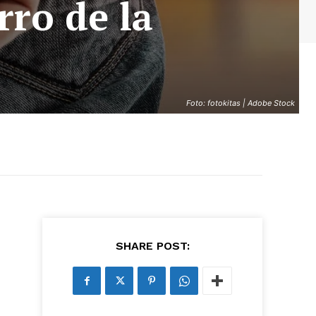
rro de la
Foto: fotokitas | Adobe Stock
SHARE POST: