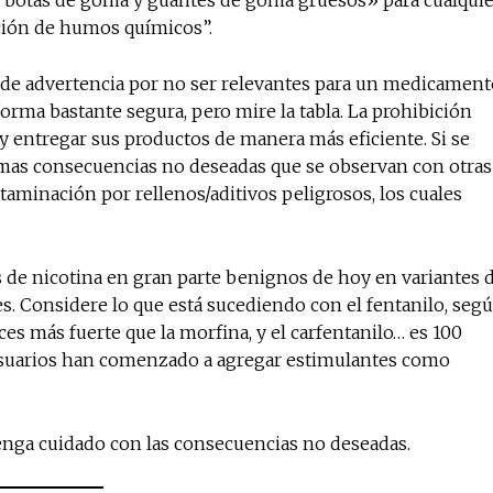
, botas de goma y guantes de goma gruesos» para cualquie
ción de humos químicos”.
 de advertencia por no ser relevantes para un medicament
rma bastante segura, pero mire la tabla. La prohibición
 y entregar sus productos de manera más eficiente. Si se
ismas consecuencias no deseadas que se observan con otras
ntaminación por rellenos/aditivos peligrosos, los cuales
 de nicotina en gran parte benignos de hoy en variantes 
. Considere lo que está sucediendo con el fentanilo, seg
eces más fuerte que la morfina, y el carfentanilo… es 100
 usuarios han comenzado a agregar estimulantes como
Tenga cuidado con las consecuencias no deseadas.