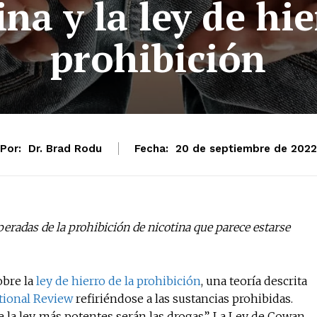
ina y la ley de hie
prohibición
Por:
Dr. Brad Rodu
Fecha:
20 de septiembre de 2022
eradas de la prohibición de nicotina que parece estarse
obre la
ley de hierro de la prohibición
, una teoría descrita
tional Review
refiriéndose a las sustancias prohibidas.
e la ley, más potentes serán las drogas”. La Ley de Cowan