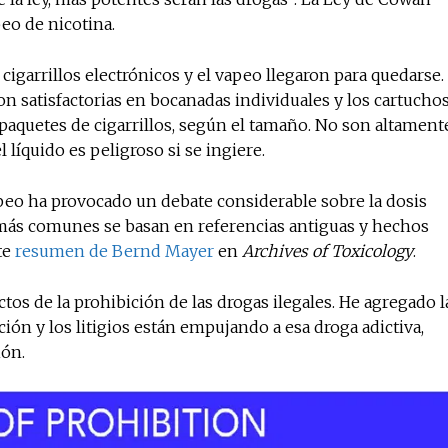
peo de nicotina.
igarrillos electrónicos y el vapeo llegaron para quedarse.
No te pierdas de l
on satisfactorias en bocanadas individuales y los cartucho
noticias
paquetes de cigarrillos, según el tamaño. No son altament
 líquido es peligroso si se ingiere.
Suscríbete a nuestro boletín di
noticias del vapeo y la reducc
eo ha provocado un debate considerable sobre la dosis
electrónico.
es más comunes se basan en referencias antiguas y hechos
te
resumen de Bernd Mayer
en
Archives of Toxicology
.
Subscribe to our daily clipping
of vaping and tobacco harm re
tos de la prohibición de las drogas ilegales. He agregado l
lación y los litigios están empujando a esa droga adictiva,
ión.