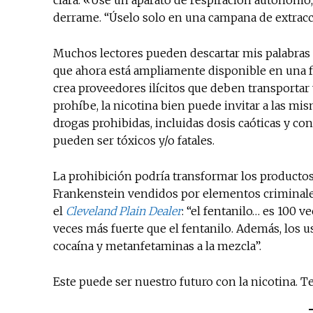
clara: «Use un aparato de respiración autónomo
derrame. “Úselo solo en una campana de extrac
Muchos lectores pueden descartar mis palabras
que ahora está ampliamente disponible en una fo
crea proveedores ilícitos que deben transportar
prohíbe, la nicotina bien puede invitar a las m
drogas prohibidas, incluidas dosis caóticas y co
pueden ser tóxicos y/o fatales.
La prohibición podría transformar los productos
Frankenstein vendidos por elementos criminales
el
Cleveland Plain Dealer
: “el fentanilo… es 100 v
veces más fuerte que el fentanilo. Además, los
cocaína y metanfetaminas a la mezcla”.
Este puede ser nuestro futuro con la nicotina. 