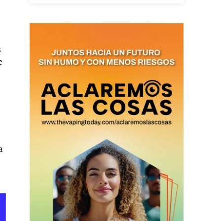
as últimas
s
e
ario y recibe todas las
ión de daños en tu correo
 and receive all the news
duction in your email.
a
SUBSCRIBIRSE