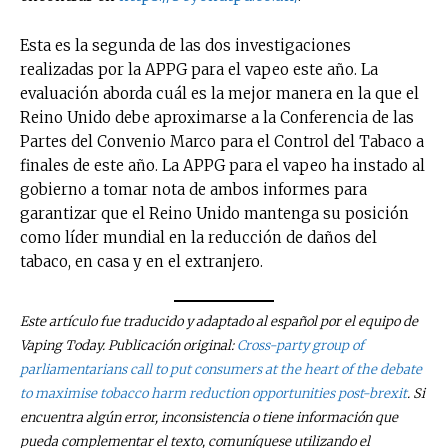
Esta es la segunda de las dos investigaciones
realizadas por la APPG para el vapeo este año. La
evaluación aborda cuál es la mejor manera en la que el
Reino Unido debe aproximarse a la Conferencia de las
Partes del Convenio Marco para el Control del Tabaco a
finales de este año. La APPG para el vapeo ha instado al
gobierno a tomar nota de ambos informes para
garantizar que el Reino Unido mantenga su posición
como líder mundial en la reducción de daños del
tabaco, en casa y en el extranjero.
No te pierdas de las
Este artículo fue traducido y adaptado al español por el equipo de
últimas noticias
Vaping Today. Publicación original:
Cross-party group of
parliamentarians call to put consumers at the heart of the debate
Suscríbete a nuestro boletín diario y
to maximise tobacco harm reduction opportunities post-brexit
. Si
recibe todas las noticias del vapeo y la
reducción de daños en tu correo
encuentra algún error, inconsistencia o tiene información que
electrónico.
pueda complementar el texto, comuníquese utilizando el