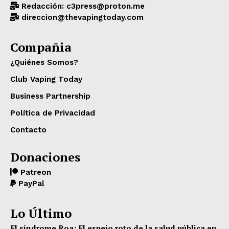
Redacción: c3press@proton.me
direccion@thevapingtoday.com
Compañia
¿Quiénes Somos?
Club Vaping Today
Business Partnership
Política de Privacidad
Contacto
Donaciones
Patreon
PayPal
Lo Último
El síndrome Roa: El espejo roto de la salud pública en