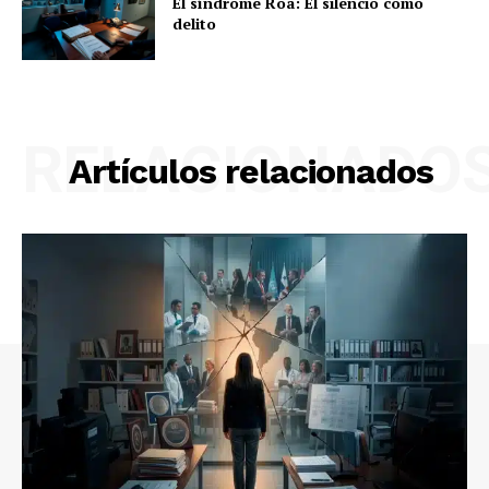
El síndrome Roa: El silencio como
delito
RELACIONADO
Artículos relacionados