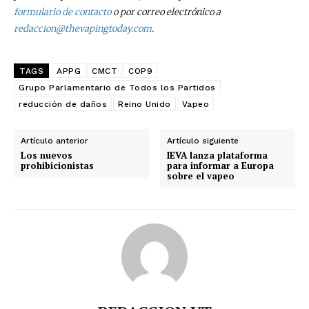
formulario de contacto
o por correo electrónico a
Subscribe to our daily clipping and
redaccion@thevapingtoday.com
.
receive all the news of vaping and
tobacco harm reduction in your email.
TAGS
APPG
CMCT
COP9
SUBSCRIBIRSE
Grupo Parlamentario de Todos los Partidos
reducción de daños
Reino Unido
Vapeo
Artículo anterior
Artículo siguiente
Los nuevos
IEVA lanza plataforma
prohibicionistas
para informar a Europa
sobre el vapeo