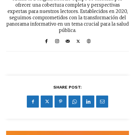
No te pierdas de las
ofrecer una cobertura completa y perspectivas
últimas noticias
expertas para nuestros lectores. Establecidos en 2020,
seguimos comprometidos con la transformación del
panorama informativo en un tema crucial para la salud
Suscríbete a nuestro boletín diario y
pública.
recibe todas las noticias del vapeo y la
reducción de daños en tu correo
electrónico.
Subscribe to our daily clipping and
receive all the news of vaping and
tobacco harm reduction in your email.
SUBSCRIBIRSE
SHARE POST: