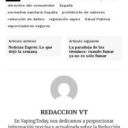
Subscribe to our daily clipping and
derechos del consumidor
España
receive all the news of vaping and
tobacco harm reduction in your email.
normativa sanitaria España
prohibición de sabores
reducción de daños
regulación vapeo
Salud Publica
vaporizadores seguros
SUBSCRIBIRSE
Artículo anterior
Artículo siguiente
Noticias Exprés: Lo que
La paradoja de los
dejó la semana
términos: cuando fumar
ya no es solo fumar
REDACCION VT
En VapingToday, nos dedicamos a proporcionar
información precisa y actualizada sobre la Reducción