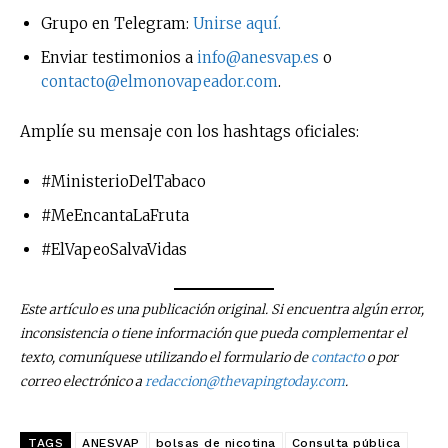
Grupo en Telegram:
Unirse aquí.
Enviar testimonios a
info@anesvap.es
o
contacto@elmonovapeador.com
.
Amplíe su mensaje con los hashtags oficiales:
#MinisterioDelTabaco
#MeEncantaLaFruta
#ElVapeoSalvaVidas
No te pierdas de las
últimas noticias
Este artículo es una publicación original. Si encuentra algún error,
inconsistencia o tiene información que pueda complementar el
Suscríbete a nuestro boletín diario y
texto, comuníquese utilizando el formulario de
contacto
o por
recibe todas las noticias del vapeo y la
correo electrónico a
redaccion@thevapingtoday.com
.
reducción de daños en tu correo
electrónico.
TAGS
ANESVAP
bolsas de nicotina
Consulta pública