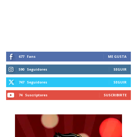
677
Fans
ME GUSTA
590
Seguidores
SEGUIR
747
Seguidores
SEGUIR
74
Suscriptores
SUSCRIBIRTE