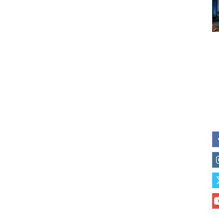
Subscribe to our daily clipping
of vaping and tobacco harm re