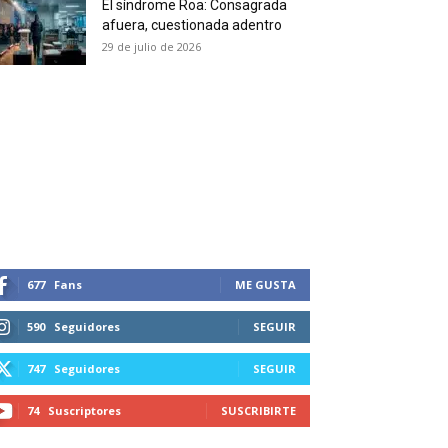
El síndrome Roa: Consagrada
 and receive all the news
afuera, cuestionada adentro
duction in your email.
29 de julio de 2026
SUBSCRIBIRSE
677
Fans
ME GUSTA
590
Seguidores
SEGUIR
747
Seguidores
SEGUIR
74
Suscriptores
SUSCRIBIRTE