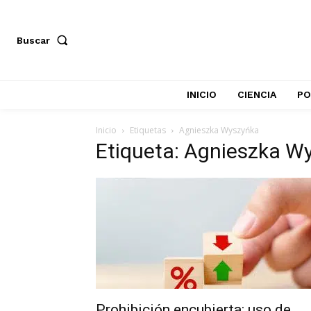
Buscar
INICIO
CIENCIA
PO
Inicio
Etiquetas
Agnieszka Wyszyńka
Etiqueta: Agnieszka W
Prohibición encubierta: uso de