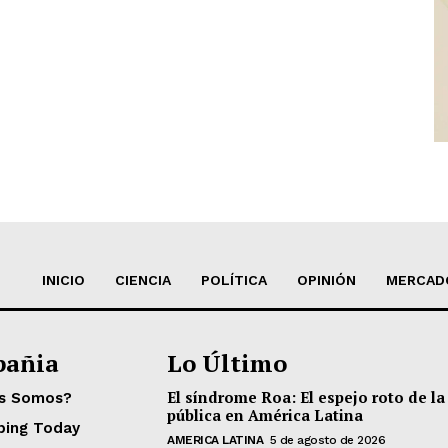
INICIO
CIENCIA
POLÍTICA
OPINIÓN
MERCAD
añia
Lo Último
El síndrome Roa: El espejo roto de la
es Somos?
pública en América Latina
ping Today
AMERICA LATINA
5 de agosto de 2026