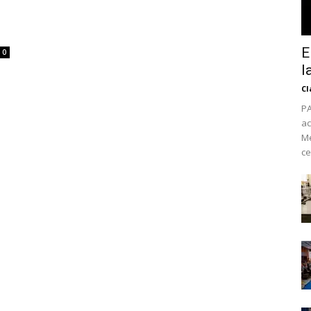
E
0
l
Cl
PA
ac
Mé
ce
No te pierdas de l
noticias
Suscríbete a nuestro boletín di
noticias del vapeo y la reducc
electrónico.