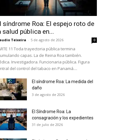
l síndrome Roa: El espejo roto de
a salud pública en...
audio Teixeira
-
5 de agosto de 2026
0
RTE 11 Toda trayectoria pública termina
umulando capas. La de Reina Roa también.
dica. Investigadora. Funcionaria pública. Figura
ntral del control del tabaco en Panamá....
El síndrome Roa: La medida del
daño
as últimas
3 de agosto de 2026
El Síndrome Roa: La
ario y recibe todas las
consagración y los expedientes
ión de daños en tu correo
31 de julio de 2026