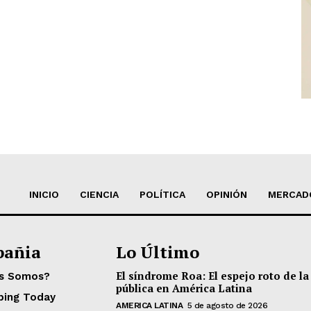
INICIO
CIENCIA
POLÍTICA
OPINIÓN
MERCAD
añia
Lo Último
El síndrome Roa: El espejo roto de la
es Somos?
pública en América Latina
ping Today
AMERICA LATINA
5 de agosto de 2026