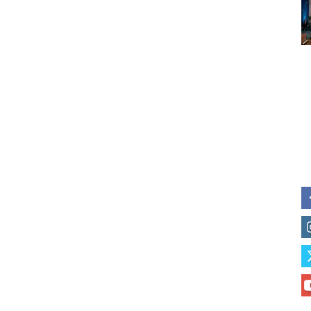
Subscribe to our daily clipping
of vaping and tobacco harm re