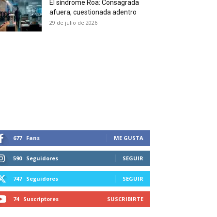
El síndrome Roa: Consagrada
 and receive all the news
afuera, cuestionada adentro
duction in your email.
29 de julio de 2026
SUBSCRIBIRSE
677
Fans
ME GUSTA
590
Seguidores
SEGUIR
747
Seguidores
SEGUIR
74
Suscriptores
SUSCRIBIRTE