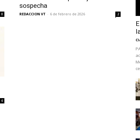
sospecha
REDACCION VT
-
6 de febrero de 2026
0
2
E
l
Cl
PA
ac
Mé
ce
No te pierdas de l
noticias
4
Suscríbete a nuestro boletín di
noticias del vapeo y la reducc
electrónico.