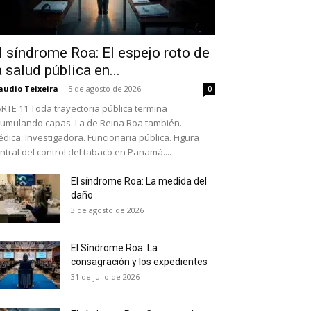
l síndrome Roa: El espejo roto de
a salud pública en...
audio Teixeira
-
5 de agosto de 2026
0
RTE 11 Toda trayectoria pública termina
umulando capas. La de Reina Roa también.
dica. Investigadora. Funcionaria pública. Figura
ntral del control del tabaco en Panamá....
El síndrome Roa: La medida del
daño
as últimas
3 de agosto de 2026
El Síndrome Roa: La
ario y recibe todas las
consagración y los expedientes
ión de daños en tu correo
31 de julio de 2026