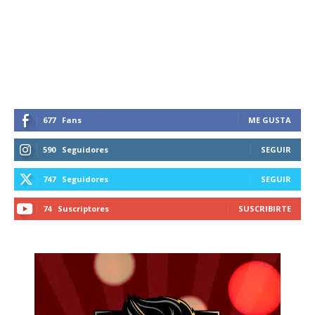
Suscríbete a nuestro boletín diario y
recibe todas las noticias del vapeo y la
reducción de daños en tu correo
electrónico.
Subscribe to our daily clipping and
receive all the news of vaping and
tobacco harm reduction in your email.
677
Fans
ME GUSTA
SUBSCRIBIRSE
590
Seguidores
SEGUIR
747
Seguidores
SEGUIR
74
Suscriptores
SUSCRIBIRTE