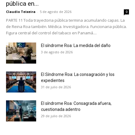
pública en...
Claudio Teixeira
-
5 de agosto de 2026
0
PARTE 11 Toda trayectoria pública termina acumulando capas. La
de Reina Roa también. Médica. Investigadora. Funcionaria pública.
Figura central del control del tabaco en Panamá....
El síndrome Roa: La medida del daño
3 de agosto de 2026
El Síndrome Roa: La consagración y los
expedientes
31 de julio de 2026
El síndrome Roa: Consagrada afuera,
cuestionada adentro
No te pierdas de las
29 de julio de 2026
últimas noticias