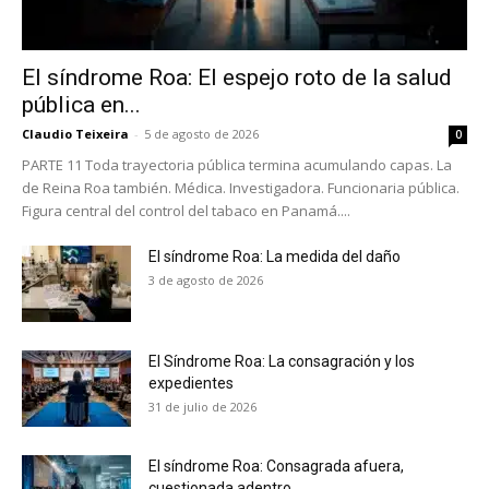
El síndrome Roa: El espejo roto de la salud
pública en...
Claudio Teixeira
-
5 de agosto de 2026
0
PARTE 11 Toda trayectoria pública termina acumulando capas. La
de Reina Roa también. Médica. Investigadora. Funcionaria pública.
No te pierdas de las
Figura central del control del tabaco en Panamá....
últimas noticias
El síndrome Roa: La medida del daño
3 de agosto de 2026
Suscríbete a nuestro boletín diario y
recibe todas las noticias del vapeo y la
reducción de daños en tu correo
El Síndrome Roa: La consagración y los
electrónico.
expedientes
31 de julio de 2026
Subscribe to our daily clipping and
receive all the news of vaping and
tobacco harm reduction in your email.
El síndrome Roa: Consagrada afuera,
cuestionada adentro