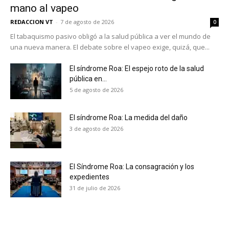
mano al vapeo
REDACCION VT
-
7 de agosto de 2026
0
El tabaquismo pasivo obligó a la salud pública a ver el mundo de
una nueva manera. El debate sobre el vapeo exige, quizá, que...
El síndrome Roa: El espejo roto de la salud
pública en...
5 de agosto de 2026
El síndrome Roa: La medida del daño
3 de agosto de 2026
El Síndrome Roa: La consagración y los
expedientes
No te pierdas de las
31 de julio de 2026
últimas noticias
Suscríbete a nuestro boletín diario y