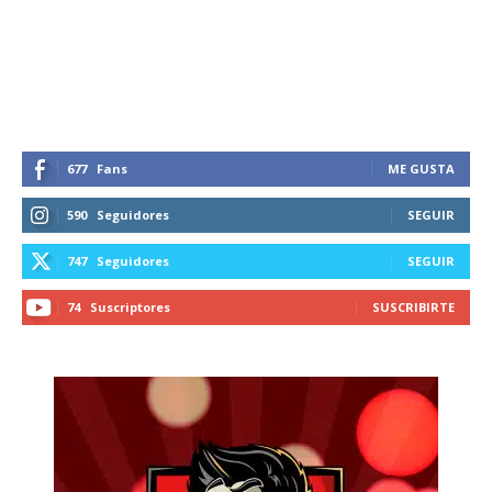
recibe todas las noticias del vapeo y la
reducción de daños en tu correo
electrónico.
Subscribe to our daily clipping and
receive all the news of vaping and
tobacco harm reduction in your email.
677
Fans
ME GUSTA
590
Seguidores
SEGUIR
SUBSCRIBIRSE
747
Seguidores
SEGUIR
74
Suscriptores
SUSCRIBIRTE