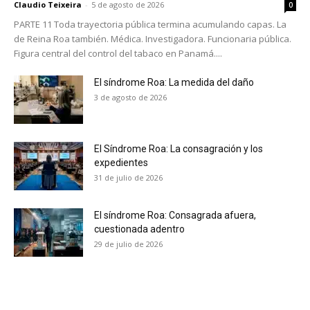
Claudio Teixeira
-
5 de agosto de 2026
0
PARTE 11 Toda trayectoria pública termina acumulando capas. La
de Reina Roa también. Médica. Investigadora. Funcionaria pública.
Figura central del control del tabaco en Panamá....
El síndrome Roa: La medida del daño
3 de agosto de 2026
El Síndrome Roa: La consagración y los
expedientes
31 de julio de 2026
El síndrome Roa: Consagrada afuera,
cuestionada adentro
29 de julio de 2026
No te pierdas de las
últimas noticias
Suscríbete a nuestro boletín diario y