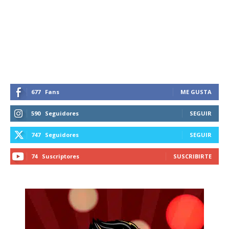
677
Fans
ME GUSTA
590
Seguidores
SEGUIR
747
Seguidores
SEGUIR
74
Suscriptores
SUSCRIBIRTE