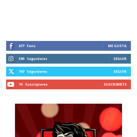
recibe todas las noticias del vapeo y la
reducción de daños en tu correo
electrónico.
Subscribe to our daily clipping and
receive all the news of vaping and
tobacco harm reduction in your email.
677
Fans
ME GUSTA
590
Seguidores
SEGUIR
SUBSCRIBIRSE
747
Seguidores
SEGUIR
74
Suscriptores
SUSCRIBIRTE