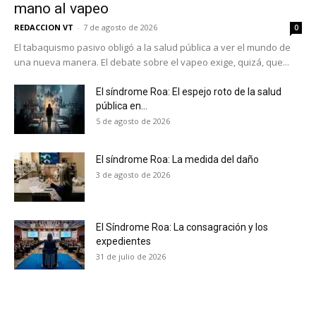
mano al vapeo
REDACCION VT
-
7 de agosto de 2026
0
El tabaquismo pasivo obligó a la salud pública a ver el mundo de
una nueva manera. El debate sobre el vapeo exige, quizá, que...
El síndrome Roa: El espejo roto de la salud
pública en...
5 de agosto de 2026
El síndrome Roa: La medida del daño
3 de agosto de 2026
El Síndrome Roa: La consagración y los
expedientes
No te pierdas de las
31 de julio de 2026
últimas noticias
Suscríbete a nuestro boletín diario y