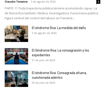
Claudio Teixeira
-
5 de agosto de 2026
0
PARTE 11 Toda trayectoria pública termina acumulando capas. La
de Reina Roa también. Médica. Investigadora. Funcionaria pública.
Figura central del control del tabaco en Panamá....
El síndrome Roa: La medida del daño
3 de agosto de 2026
El Síndrome Roa: La consagración y los
expedientes
31 de julio de 2026
El síndrome Roa: Consagrada afuera,
cuestionada adentro
29 de julio de 2026
No te pierdas de las
últimas noticias
Suscríbete a nuestro boletín diario y