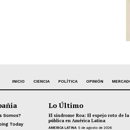
INICIO
CIENCIA
POLÍTICA
OPINIÓN
MERCAD
añia
Lo Último
El síndrome Roa: El espejo roto de la
es Somos?
pública en América Latina
ping Today
AMERICA LATINA
5 de agosto de 2026