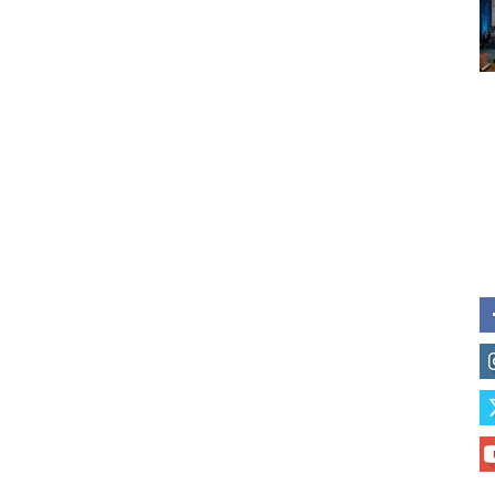
Subscribe to our daily clipping
of vaping and tobacco harm re