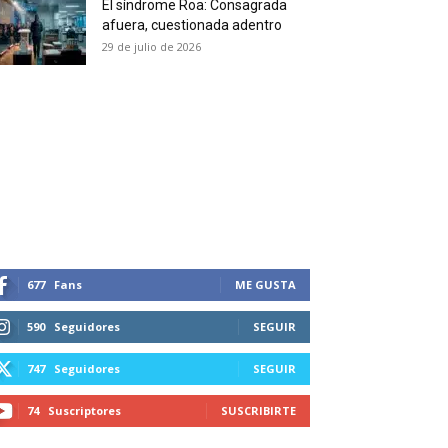
El síndrome Roa: Consagrada
 and receive all the news
afuera, cuestionada adentro
duction in your email.
29 de julio de 2026
SUBSCRIBIRSE
677
Fans
ME GUSTA
590
Seguidores
SEGUIR
747
Seguidores
SEGUIR
74
Suscriptores
SUSCRIBIRTE