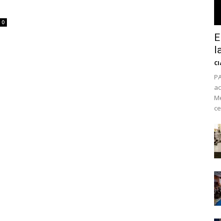
0
E
l
Cl
PA
ac
Mé
ce
No te pierdas de l
noticias
Suscríbete a nuestro boletín di
noticias del vapeo y la reducc
electrónico.