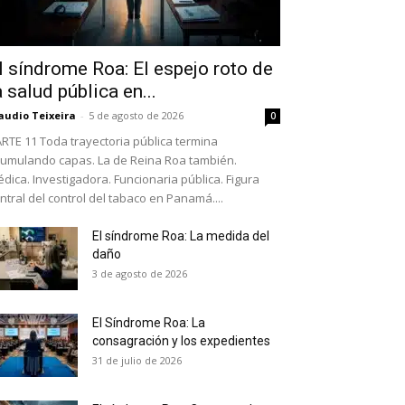
l síndrome Roa: El espejo roto de
a salud pública en...
audio Teixeira
-
5 de agosto de 2026
0
RTE 11 Toda trayectoria pública termina
umulando capas. La de Reina Roa también.
dica. Investigadora. Funcionaria pública. Figura
ntral del control del tabaco en Panamá....
El síndrome Roa: La medida del
daño
as últimas
3 de agosto de 2026
El Síndrome Roa: La
ario y recibe todas las
consagración y los expedientes
ión de daños en tu correo
31 de julio de 2026