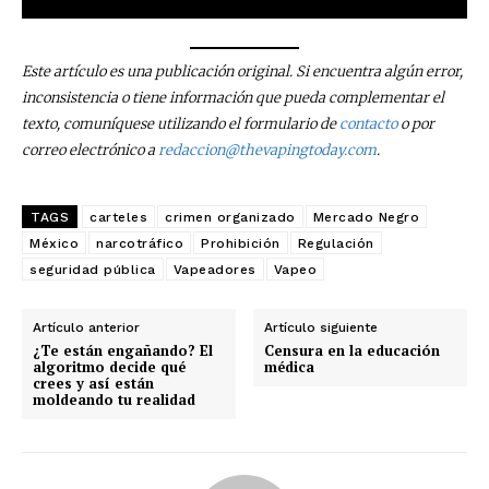
Este artículo es una publicación original. Si encuentra algún error,
inconsistencia o tiene información que pueda complementar el
texto, comuníquese utilizando el formulario de
contacto
o por
correo electrónico a
redaccion@thevapingtoday.com
.
TAGS
carteles
crimen organizado
Mercado Negro
México
narcotráfico
Prohibición
Regulación
seguridad pública
Vapeadores
Vapeo
Artículo anterior
Artículo siguiente
¿Te están engañando? El
Censura en la educación
algoritmo decide qué
médica
No te pierdas de las
crees y así están
moldeando tu realidad
últimas noticias
Suscríbete a nuestro boletín diario y