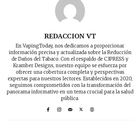
recibe todas las noticias del vapeo y la
reducción de daños en tu correo
electrónico.
Subscribe to our daily clipping and
REDACCION VT
receive all the news of vaping and
tobacco harm reduction in your email.
En VapingToday, nos dedicamos a proporcionar
información precisa y actualizada sobre la Reducción
SUBSCRIBIRSE
de Daños del Tabaco. Con el respaldo de C3PRESS y
Kramber Designs, nuestro equipo se esfuerza por
ofrecer una cobertura completa y perspectivas
expertas para nuestros lectores. Establecidos en 2020,
seguimos comprometidos con la transformación del
panorama informativo en un tema crucial para la salud
pública.