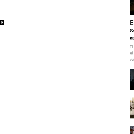
E
0
s
RE
El
el
va
No te pierdas de l
noticias
Suscríbete a nuestro boletín di
noticias del vapeo y la reducc
electrónico.
Subscribe to our daily clipping