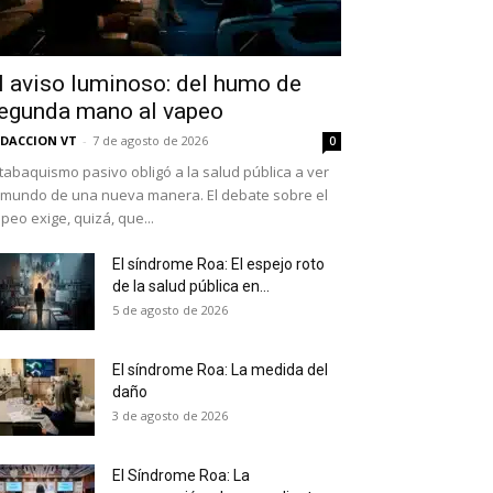
l aviso luminoso: del humo de
egunda mano al vapeo
DACCION VT
-
7 de agosto de 2026
0
 tabaquismo pasivo obligó a la salud pública a ver
 mundo de una nueva manera. El debate sobre el
peo exige, quizá, que...
El síndrome Roa: El espejo roto
de la salud pública en...
as últimas
5 de agosto de 2026
El síndrome Roa: La medida del
daño
ario y recibe todas las
3 de agosto de 2026
ión de daños en tu correo
El Síndrome Roa: La
 and receive all the news