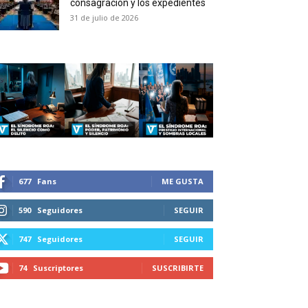
consagración y los expedientes
duction in your email.
31 de julio de 2026
SUBSCRIBIRSE
677
Fans
ME GUSTA
590
Seguidores
SEGUIR
747
Seguidores
SEGUIR
74
Suscriptores
SUSCRIBIRTE